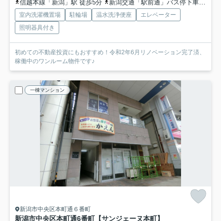
信越本線「新潟」駅 徒歩5分
新潟交通「駅前通」バス停下車 徒歩2分
室内洗濯機置場
駐輪場
温水洗浄便座
エレベーター
照明器具付き
初めての不動産投資にもおすすめ！令和2年6月リノベーション完了済、
稼働中のワンルーム物件です♪
一棟マンション
新潟市中央区本町通６番町
新潟市中央区本町通6番町【サンジェーヌ本町】