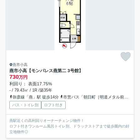
燕市小高
燕市小高【モンパレス燕第二 3号館】
730
万円
利回り： 表面17.75%
- / 79.43㎡ / 1R /築35年
弥彦線「燕」駅 徒歩14分
市営バス「朝日町［明道メタル前］」バス停下車 徒歩4分
バス・トイレ別
ロフト付き
燕駅近くの高利回りオーナーチェンジ物件！
ロフト付きワンルーム風呂トイレ別、ドラックストアまで徒歩圏内の好
立地物件◎