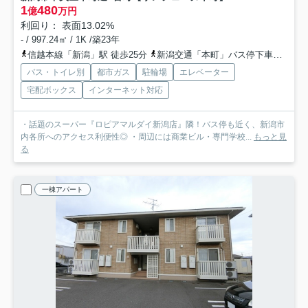
1
480
億
万円
利回り： 表面13.02%
- / 997.24㎡ / 1K /築23年
信越本線「新潟」駅 徒歩25分
新潟交通「本町」バス停下車 徒歩3分
バス・トイレ別
都市ガス
駐輪場
エレベーター
宅配ボックス
インターネット対応
・話題のスーパー『ロピアマルダイ新潟店』隣！バス停も近く、新潟市
内各所へのアクセス利便性◎ ・周辺には商業ビル・専門学校...
もっと見
る
一棟アパート