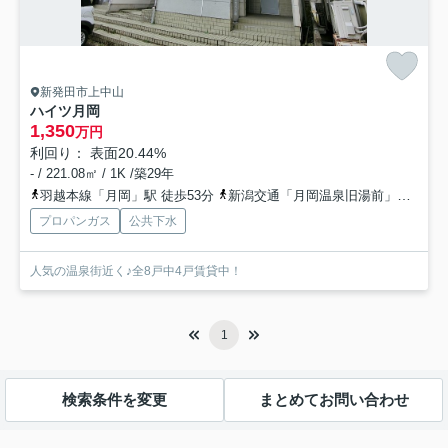
新発田市上中山
ハイツ月岡
1,350
万円
利回り： 表面20.44%
- / 221.08㎡ / 1K /築29年
羽越本線「月岡」駅 徒歩53分
新潟交通「月岡温泉旧湯前」バス停下車 徒歩4分
プロパンガス
公共下水
人気の温泉街近く♪全8戸中4戸賃貸中！
1
検索条件を変更
まとめてお問い合わせ