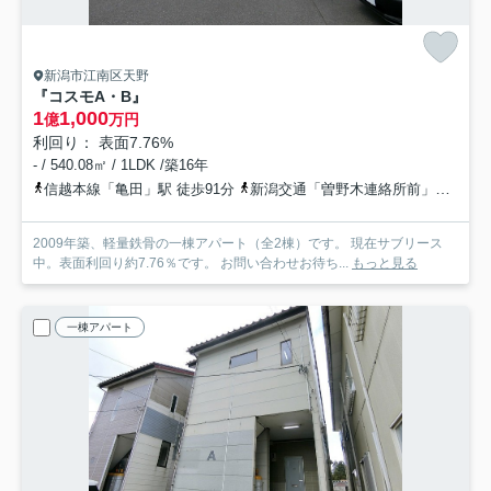
新潟市江南区天野
『コスモA・B』
1
1,000
億
万円
利回り： 表面7.76%
- / 540.08㎡ / 1LDK /築16年
信越本線「亀田」駅 徒歩91分
新潟交通「曽野木連絡所前」バス停下車 徒歩1分
2009年築、軽量鉄骨の一棟アパート（全2棟）です。 現在サブリース
中。表面利回り約7.76％です。 お問い合わせお待ち...
もっと見る
一棟アパート