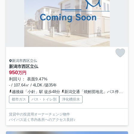
新潟市西区立仏
新潟市西区立仏
950
万円
利回り： 表面9.47%
- / 107.64㎡ / 4LDK /築35年
越後線「小針」駅 徒歩48分
新潟交通「焼鮒団地北」バス停下車 徒歩3分
都市ガス
バス・トイレ別
浄化槽排水
賃貸中の投資用オーナーチェンジ物件
バイパス近く市内各所へのアクセス良好♪