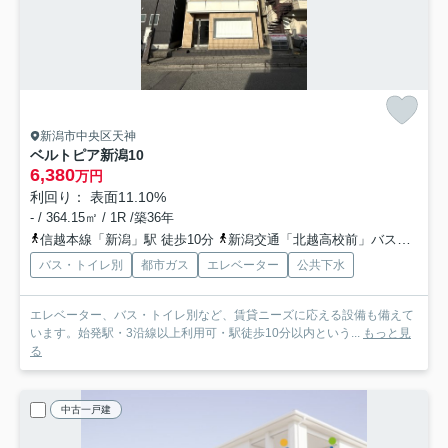
新潟市中央区天神
ベルトピア新潟10
6,380
万円
利回り： 表面11.10%
- / 364.15㎡ / 1R /築36年
信越本線「新潟」駅 徒歩10分
新潟交通「北越高校前」バス停下車 徒歩5分
バス・トイレ別
都市ガス
エレベーター
公共下水
エレベーター、バス・トイレ別など、賃貸ニーズに応える設備も備えて
います。始発駅・3沿線以上利用可・駅徒歩10分以内という...
もっと見
る
中古一戸建