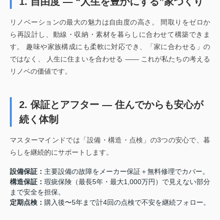
1. 自由度 ― “人生を豊かにする”家づくり
リノベーションの最大の魅力は自由度の高さ。 間取りをゼロか
ら再設計し、動線・収納・素材を暮らしに合わせて構築できま
す。 趣味や家族構成にも柔軟に対応でき、「家に合わせる」の
ではなく、 人生に住まいを合わせる —— これが私たちの考える
リノベの価値です。
2. 保証とアフター ― 住んでからも安心が
続く体制
マスターマインドでは「設備・構造・点検」の3つの安心で、暮
らしを継続的にサポートします。
設備保証：
主要設備の故障をメーカー保証＋無料修理でカバー。
構造保証：
瑕疵保険（最長5年・最大1,000万円）で見えない部分
まで安全を担保。
定期点検：
購入後〜5年まで計4回の点検で不安を継続フォロー。