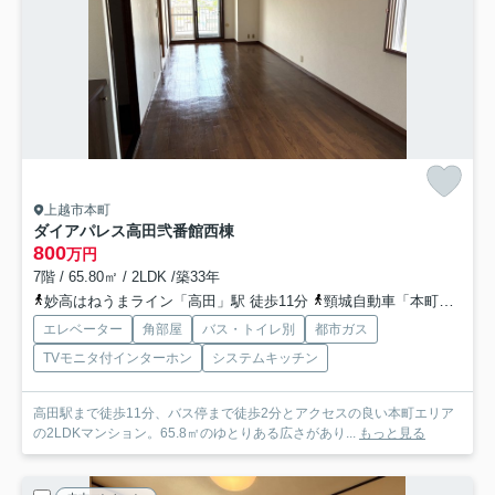
上越市本町
ダイアパレス高田弐番館西棟
800
万円
7階 / 65.80㎡ / 2LDK /築33年
妙高はねうまライン「高田」駅 徒歩11分
頸城自動車「本町二丁目（上越市）」バス停下車 徒歩2分
エレベーター
角部屋
バス・トイレ別
都市ガス
TVモニタ付インターホン
システムキッチン
高田駅まで徒歩11分、バス停まで徒歩2分とアクセスの良い本町エリア
の2LDKマンション。65.8㎡のゆとりある広さがあり...
もっと見る