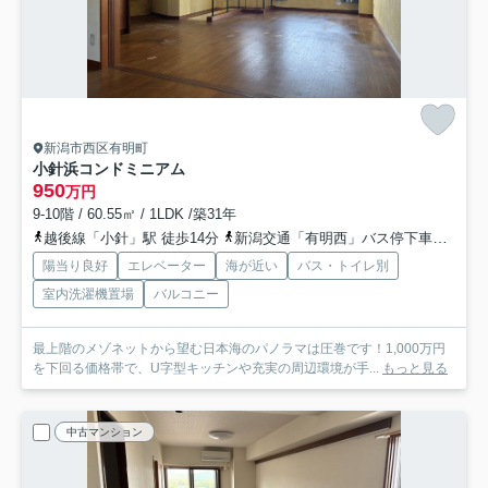
新潟市西区有明町
小針浜コンドミニアム
950
万円
9-10階 / 60.55㎡ / 1LDK /築31年
越後線「小針」駅 徒歩14分
新潟交通「有明西」バス停下車 徒歩6分
陽当り良好
エレベーター
海が近い
バス・トイレ別
室内洗濯機置場
バルコニー
最上階のメゾネットから望む日本海のパノラマは圧巻です！1,000万円
を下回る価格帯で、U字型キッチンや充実の周辺環境が手...
もっと見る
中古マンション