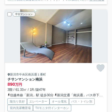
中古マンション
新潟市中央区南浜通１番町
チサンマンション南浜
890
万円
3階 / 61.33㎡ / 1R /築47年
信越本線「新潟」駅 徒歩30分
新潟交通「南浜通」バス停下車 徒歩1分
陽当り良好
エレベーター
オール電化
バス・トイレ別
室内洗濯機置場
TVモニタ付インターホン