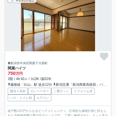
中古マンション
新潟市中央区関屋下川原町
関屋ハイツ
750
万円
2階 / 48.92㎡ / 1LDK /築52年
越後線「白山」駅 徒歩12分
新潟交通「新潟商業高校前」バス停下車 徒歩3分
陽当り良好
エレベーター
二重サッシ
リフォーム済
バス・トイレ別
エアコン
総戸数120戸からなるビッグコミュニティ。計画的な修繕計画と抑えら
れた月額維持費は要注目ポイントです。 丁寧に修繕された...
もっと見る