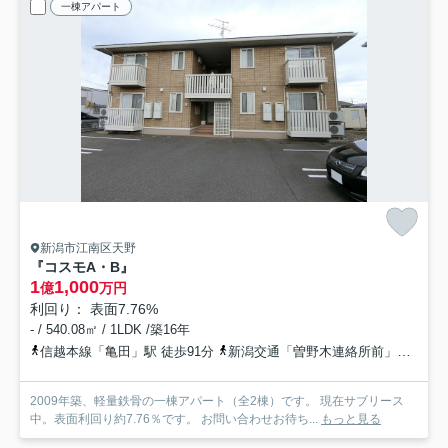
一棟アパート
新潟市江南区天野
『コスモA・B』
1
1,000
億
万円
利回り： 表面7.76%
- / 540.08㎡ / 1LDK /築16年
信越本線「亀田」駅 徒歩91分
新潟交通「曽野木連絡所前」バス停下車 徒歩1分
2009年築、軽量鉄骨の一棟アパート（全2棟）です。 現在サブリース
中。表面利回り約7.76％です。 お問い合わせお待ち...
もっと見る