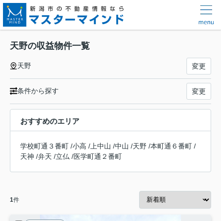
天野の収益物件一覧
天野
変更
条件から探す
変更
おすすめのエリア
学校町通３番町
/
小高
/
上中山
/
中山
/
天野
/
本町通６番町
/
天神
/
弁天
/
立仏
/
医学町通２番町
1
件