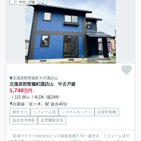
中古一戸建
北蒲原郡聖籠町大字諏訪山
北蒲原郡聖籠町諏訪山 中古戸建
1,748
万円
- / 115.86㎡ / 4LDK /築29年
白新線「佐々木」駅 徒歩40分
都市ガス
リフォーム済
システムキッチン
浴室乾燥機
温水洗浄便座
追焚機能浴室
・駐車ラクラク4台分ゆとりの前面道路9.7m！庭付き、リフォーム済で