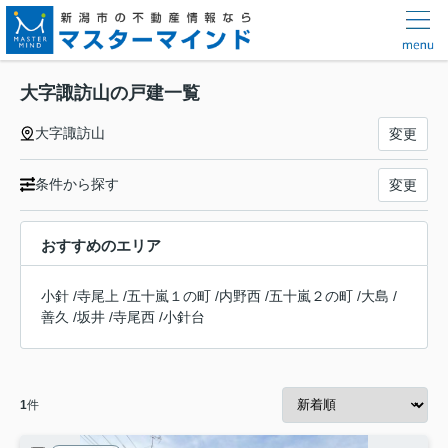
大字諏訪山の戸建一覧
大字諏訪山
変更
条件から探す
変更
おすすめのエリア
小針
/
寺尾上
/
五十嵐１の町
/
内野西
/
五十嵐２の町
/
大島
/
善久
/
坂井
/
寺尾西
/
小針台
1
件