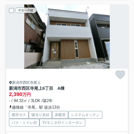
中古一戸建
新潟市西区寺尾上
新潟市西区寺尾上6丁目 A棟
2,390
万円
- / 94.32㎡ / 3LDK /築2年
越後線「寺尾」駅 徒歩13分
都市ガス
陽当り良好
床暖房
システムキッチン
バス・トイレ別
TVモニタ付インターホン