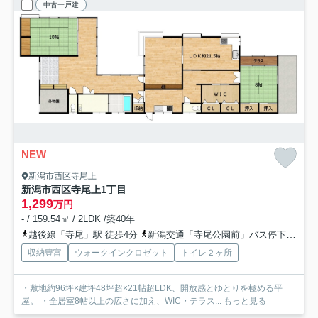
中古一戸建
NEW
新潟市西区寺尾上
新潟市西区寺尾上1丁目
1,299
万円
- / 159.54㎡ / 2LDK /築40年
越後線「寺尾」駅 徒歩4分
新潟交通「寺尾公園前」バス停下車 徒歩3分
収納豊富
ウォークインクロゼット
トイレ２ヶ所
・敷地約96坪×建坪48坪超×21帖超LDK、開放感とゆとりを極める平
屋。 ・全居室8帖以上の広さに加え、WIC・テラス...
もっと見る