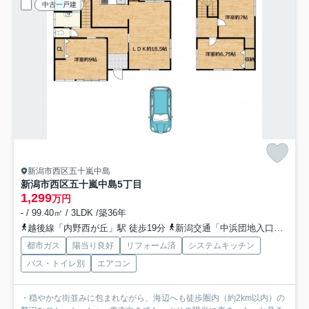
中古一戸建
新潟市西区五十嵐中島
新潟市西区五十嵐中島5丁目
1,299
万円
- / 99.40㎡ / 3LDK /築36年
越後線「内野西が丘」駅 徒歩19分
新潟交通「中浜団地入口」バス停下車 徒歩3分
都市ガス
陽当り良好
リフォーム済
システムキッチン
バス・トイレ別
エアコン
・穏やかな街並みに包まれながら、海辺へも徒歩圏内（約2km以内）の