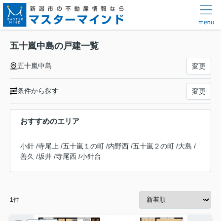
五十嵐中島の戸建一覧
五十嵐中島
変更
条件から探す
変更
おすすめのエリア
小針
/
寺尾上
/
五十嵐１の町
/
内野西
/
五十嵐２の町
/
大島
/
善久
/
坂井
/
寺尾西
/
小針台
1
件