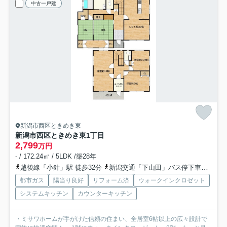
中古一戸建
新潟市西区ときめき東
新潟市西区ときめき東1丁目
2,799
万円
- / 172.24㎡ / 5LDK /築28年
越後線「小針」駅 徒歩32分
新潟交通「下山田」バス停下車 徒歩6分
都市ガス
陽当り良好
リフォーム済
ウォークインクロゼット
システムキッチン
カウンターキッチン
・ミサワホームが手がけた信頼の住まい、全居室6帖以上の広々設計で