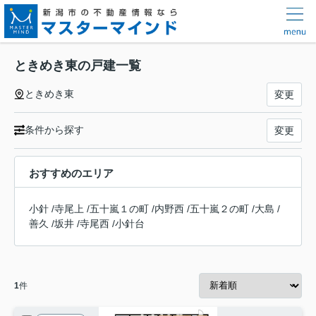
ときめき東の戸建一覧
ときめき東
変更
条件から探す
変更
おすすめのエリア
小針
/
寺尾上
/
五十嵐１の町
/
内野西
/
五十嵐２の町
/
大島
/
善久
/
坂井
/
寺尾西
/
小針台
1
件