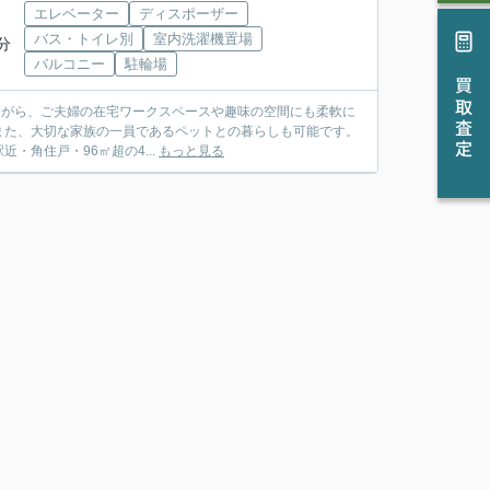
エレベーター
ディスポーザー
バス・トイレ別
室内洗濯機置場
分
バルコニー
駐輪場
買取査定
しながら、ご夫婦の在宅ワークスペースや趣味の空間にも柔軟に
。また、大切な家族の一員であるペットとの暮らしも可能です。
角住戸・96㎡超の4...
もっと見る