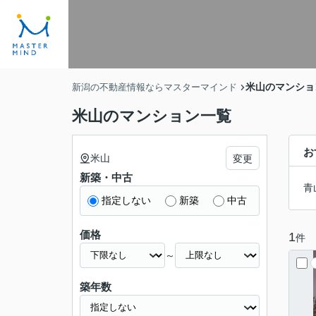
米山のマンショ
新潟の不動産情報ならマスターマインド
米山のマンション一覧
お
米山
変更
新築・中古
青
指定しない
新築
中古
価格
1
件
～
築年数