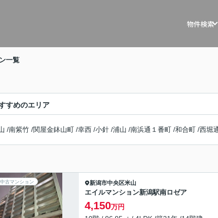
物件検索
戸建を探す
戸建・マ
ン一覧
マンションを
マスター
土地を探す
リノベー
すすめのエリア
事例
収益物件を探
山
/
南紫竹
/
関屋金鉢山町
/
幸西
/
小針
/
浦山
/
南浜通１番町
/
和合町
/
西堀
不動産買
住宅ロー
相続相談
中古マンション
新潟市中央区
米山
エイルマンション新潟駅南ロゼア
空き家管
4,150
万円