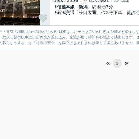
10階 / 96.95㎡ / 4LDK /築21年 /14階建
信越本線
「
新潟
」駅 徒歩7分
新潟交通「笹口大通」バス停下車 徒歩2
戸・専有面積96.95㎡のゆとりある4LDKは、お子さま2人それぞれの個室を確保
。約20.3帖のLDKには自然光が差し込み、家族が集う時間を心地よく演出します
の暮らしやすさ」と「将来の安心」を両立できる住まいは決して多くありません。駅近・
1