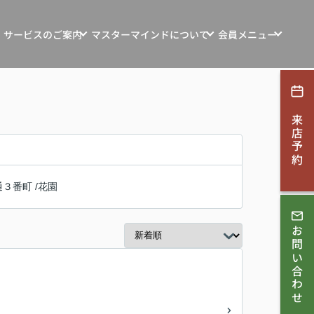
サービスのご案内
マスターマインドについて
会員メニュー
ンション・土地・収益物件売買
マスターマインドの想い
新規会員登録
探す
マインド自社物件
お客様の声
ログイン
来店予約
ション・リフォーム
お知らせ
す
会社概要
通３番町
/
花園
取相談
スタッフ紹介
ンコンサルティング
お問い合わせ
スタッフブログ
採用情報
理・賃貸管理