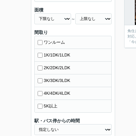
面積
～
角住
間取り
対応
ワンルーム
「今
1K/1DK/1LDK
2K/2DK/2LDK
3K/3DK/3LDK
4K/4DK/4LDK
5K以上
駅・バス停からの時間