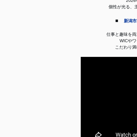
202
個性が光る、
■
新潟市
仕事と趣味を両
WICや
こだわり満