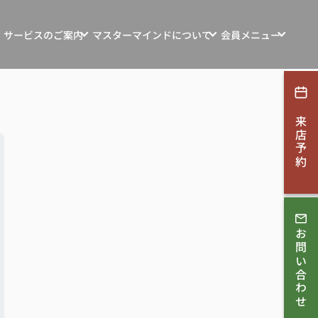
サービスのご案内
マスターマインドについて
会員メニュー
ンション・土地・収益物件売買
マスターマインドの想い
新規会員登録
探す
マインド自社物件
お客様の声
ログイン
来店予約
ション・リフォーム
お知らせ
す
会社概要
取相談
スタッフ紹介
ンコンサルティング
お問い合わせ
スタッフブログ
採用情報
理・賃貸管理