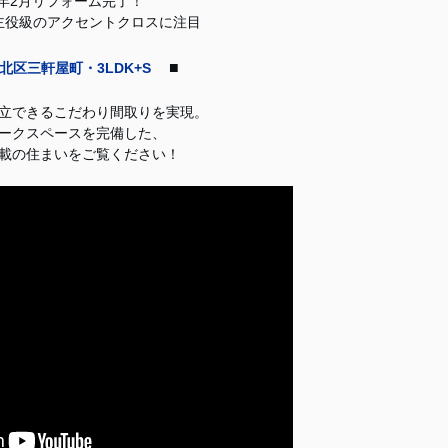
6年2月リフォーム完了！
主役級のアクセントクロスに注目
■
北区三軒屋町・3LDK+S
立できるこだわり間取りを実現。
ワークスペースを完備した、
載の住まいをご覧ください！