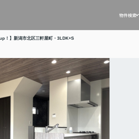
物件検索
戸建を探す
戸建・マ
ckup！】新潟市北区三軒屋町・3LDK+S
マンションを
マスター
土地を探す
リノベー
事例
収益物件を探
不動産買
住宅ロー
相続相談
空き家管