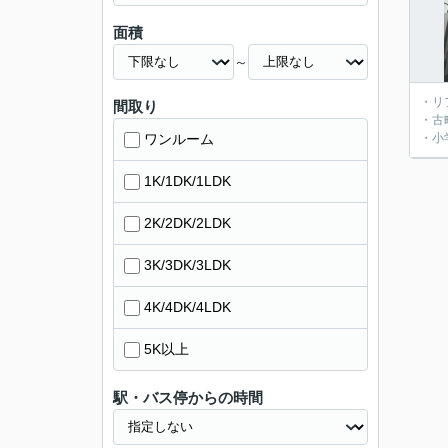
面積
～
・リ
間取り
・古
ワンルーム
・小
1K/1DK/1LDK
2K/2DK/2LDK
3K/3DK/3LDK
4K/4DK/4LDK
5K以上
駅・バス停からの時間