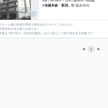
3階 / 48.66㎡ / 2DK /築46年 /9階建
信越本線
「
新潟
」駅 徒歩26分
フォーム後の快適な環境で新生活をスタートしませんか♪
町商店街が目の前の立地です♪
学校まで約700ｍ（徒歩9分圏内）なので安心して登下校出来る距離です！
1