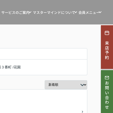
サービスのご案内
マスターマインドについて
会員メニュー
ンション・土地・収益物件売買
マスターマインドの想い
新規会員登録
探す
マインド自社物件
お客様の声
ログイン
来店予約
ション・リフォーム
お知らせ
す
会社概要
通３番町
/
花園
取相談
スタッフ紹介
ンコンサルティング
お問い合わせ
スタッフブログ
採用情報
理・賃貸管理