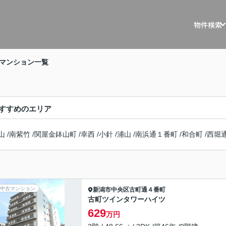
物件検索
戸建を探す
戸建・マ
マンション一覧
マンションを
マスター
土地を探す
リノベー
すすめのエリア
事例
収益物件を探
山
/
南紫竹
/
関屋金鉢山町
/
幸西
/
小針
/
浦山
/
南浜通１番町
/
和合町
/
西堀
不動産買
住宅ロー
相続相談
中古マンション
新潟市中央区
古町通４番町
古町ツインタワーハイツ
空き家管
629
万円