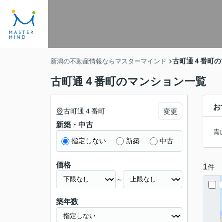
古町通４番町の
新潟の不動産情報ならマスターマインド
古町通４番町のマンション一覧
お
古町通４番町
変更
新築・中古
青
指定しない
新築
中古
価格
1
件
～
築年数