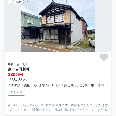
売地
燕市吉田新町
燕市吉田新町
330
万円
- / 364.82㎡ / -
越後線「吉田」駅 徒歩7分
バス「吉田駅」バス停下車 徒歩7分
都市ガス
吉田駅から徒歩約7分！約110坪の売地です。建築条件なしで、お好きな
ハウスメーカーで建築出来ます。是非お問い合わせくださ...
もっと見る