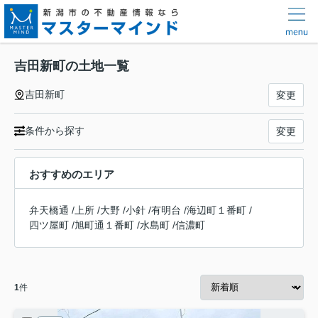
吉田新町の土地一覧
吉田新町
変更
条件から探す
変更
おすすめのエリア
弁天橋通
/
上所
/
大野
/
小針
/
有明台
/
海辺町１番町
/
四ツ屋町
/
旭町通１番町
/
水島町
/
信濃町
1
件