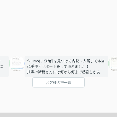
り、
Suumoにて物件を見つけて内覧～入居まで本当
に
に手厚くサポートをして頂きました！
担当の諸橋さんには何から何まで感謝しかあり
いて
ません。一生に一度の大きな買い物がマスター
お客様の声一覧
りが
マインドの諸橋さんで良かったです！
今後も沢山お世話になります。
本当にありがとうございました！