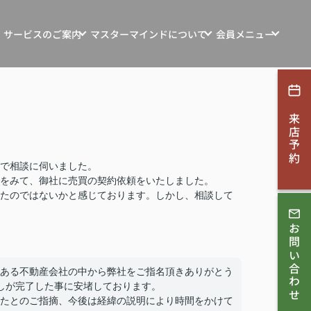
サービスのご案内
マスターマインドについて
会員メニュー
ンション・土地・収益物件売買
マスターマインドの想い
新規会員登録
探す
マインド自社物件
お客様の声
ログイン
来店予約
ション・リフォーム
お知らせ
す
会社概要
で相談に伺いました。
をみて、御社に売買の契約依頼をいたしました。
取相談
たのではないかと感じております。しかし、相談して
スタッフ紹介
。
ンコンサルティング
お問い合わせ
スタッフブログ
採用情報
ある不動産会社の中から弊社をご指名頂きありがとう
理・賃貸管理
しが完了した事に安堵しております。
たとのご指摘、今後は経緯の説明により時間をかけて