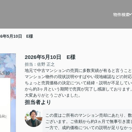
物件検索
戸建を探す
戸建・マ
26年5月10日 E様
マンションを
マスター
土地を探す
リノベー
2026年5月10日 E様
担当：佐野 正之
事例
収益物件を探
地元で中古マンションの売買に多数実績が有ると言うこと
マンション物件の現状説明やすばやい現地確認などの対応
不動産買
ちょっと売買価格の決定について経緯・説明が不足してい
から約3ヶ月という期間で売買が完了し感謝しております
住宅ロー
大変ありがとうございました。
担当者より
相続相談
この度はご所有のマンション売却にあたり、数
空き家管
ございます。ご依頼から約3ヵ月で無事引き渡
一方で、成約価格についての説明が足りなかっ