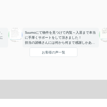
り、
Suumoにて物件を見つけて内覧～入居まで本当
に
に手厚くサポートをして頂きました！
担当の諸橋さんには何から何まで感謝しかあり
いて
ません。一生に一度の大きな買い物がマスター
お客様の声一覧
りが
マインドの諸橋さんで良かったです！
今後も沢山お世話になります。
本当にありがとうございました！