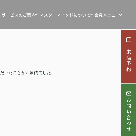
サービスのご案内
マスターマインドについて
会員メニュー
ンション・土地・収益物件売買
マスターマインドの想い
新規会員登録
探す
マインド自社物件
お客様の声
ログイン
来店予約
ション・リフォーム
お知らせ
す
会社概要
だいたことが印象的でした。
取相談
スタッフ紹介
ンコンサルティング
お問い合わせ
スタッフブログ
採用情報
理・賃貸管理