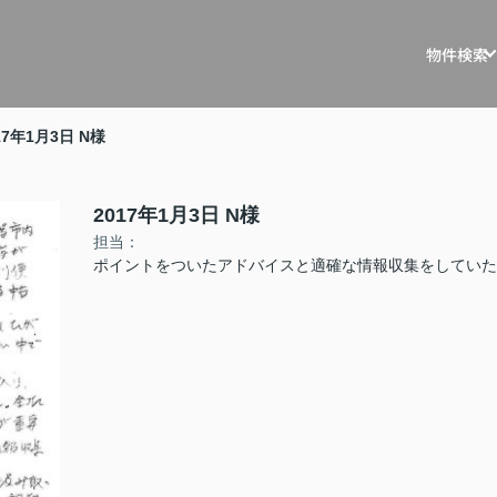
物件検索
戸建を探す
戸建・マ
17年1月3日 N様
マンションを
マスター
土地を探す
リノベー
2017年1月3日 N様
担当：
事例
収益物件を探
ポイントをついたアドバイスと適確な情報収集をしていた
不動産買
住宅ロー
相続相談
空き家管