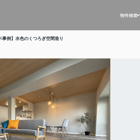
物件検索
戸建を探す
戸建・マ
ベ事例】水色のくつろぎ空間造り
マンションを
マスター
土地を探す
リノベー
事例
収益物件を探
不動産買
住宅ロー
相続相談
空き家管