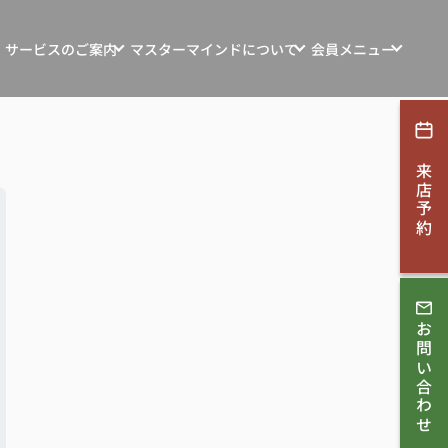
サービスのご案内
マスターマインドについて
会員メニュー
ンション・土地・収益物件売買
マスターマインドの想い
新規会員登録
探す
マインド自社物件
お客様の声
ログイン
来店予約
ション・リフォーム
お知らせ
す
会社概要
取相談
スタッフ紹介
ンコンサルティング
お問い合わせ
スタッフブログ
採用情報
理・賃貸管理