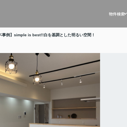
物件検索
戸建を探す
戸建・マ
事例】simple is best!!白を基調とした明るい空間！
マンションを
マスター
土地を探す
リノベー
事例
収益物件を探
不動産買
住宅ロー
相続相談
空き家管