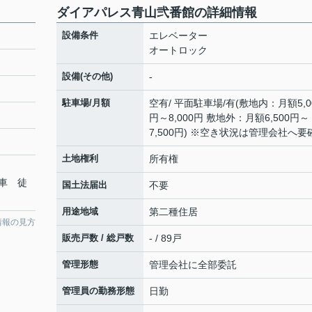
ダイアパレス青山弐番館の詳細情報
設備条件
エレベーター
オートロック
設備(その他)
-
駐車場/月額
空有/ 平面駐車場/有(敷地内：月額5,0
円～8,000円 敷地外：月額6,500円～
7,500円) ※空き状況は管理会社へ要
土地権利
所有権
車 徒
国土法届出
不要
用途地域
第二種住居
情報の見方
販売戸数 / 総戸数
- / 89戸
管理形態
管理会社に全部委託
管理員の勤務形態
日勤