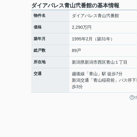
ダイアパレス青山弐番館の基本情報
物件名
ダイアパレス青山弐番館
価格
2,290万円
築年月
1995年2月（築31年）
総戸数
89戸
所在地
新潟県
新潟市西区
青山
１丁目
交通
越後線
「
青山
」駅 徒歩7分
新潟交通「青山稲荷前」バス停下
歩3分