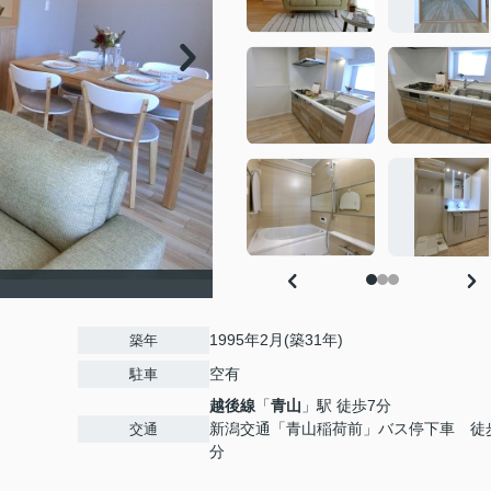
1995年2月(築31年)
築年
空有
駐車
越後線
「
青山
」駅 徒歩7分
新潟交通「青山稲荷前」バス停下車 徒
交通
分