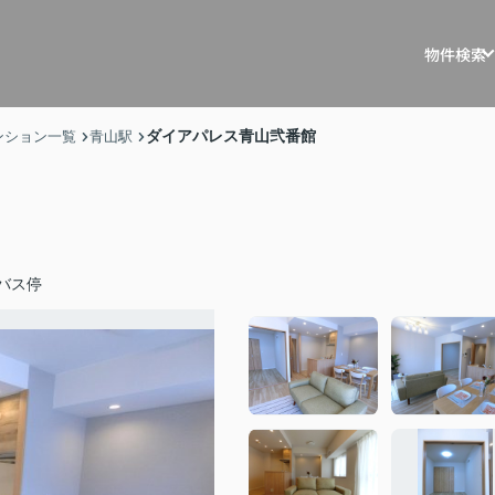
物件検索
戸建を探す
戸建・マ
ダイアパレス青山弐番館
ンション一覧
青山駅
マンションを
マスター
土地を探す
リノベー
事例
収益物件を探
バス停
不動産買
住宅ロー
相続相談
空き家管