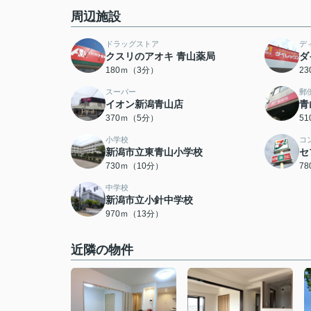
周辺施設
ドラッグストア
デ
クスリのアオキ 青山薬局
ダ
180ｍ（3分）
2
スーパー
郵
イオン新潟青山店
青
370ｍ（5分）
5
小学校
コ
新潟市立東青山小学校
セ
730ｍ（10分）
7
中学校
新潟市立小針中学校
970ｍ（13分）
近隣の物件