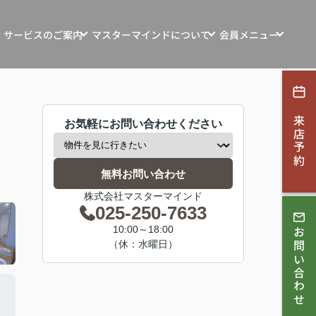
サービスのご案内
マスターマインドについて
会員メニュー
ンション・土地・収益物件売買
マスターマインドの想い
新規会員登録
探す
マインド自社物件
お客様の声
ログイン
来店予約
お気軽にお問い合わせください
ション・リフォーム
お知らせ
す
会社概要
無料お問い合わせ
取相談
株式会社マスターマインド
スタッフ紹介
025-250-7633
ンコンサルティング
10:00～18:00
お問い合わせ
スタッフブログ
（休：水曜日）
採用情報
理・賃貸管理