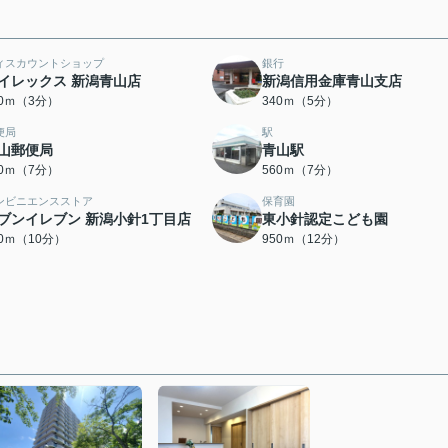
ィスカウントショップ
銀行
イレックス 新潟青山店
新潟信用金庫青山支店
30ｍ（3分）
340ｍ（5分）
便局
駅
山郵便局
青山駅
10ｍ（7分）
560ｍ（7分）
ンビニエンスストア
保育園
ブンイレブン 新潟小針1丁目店
東小針認定こども園
80ｍ（10分）
950ｍ（12分）