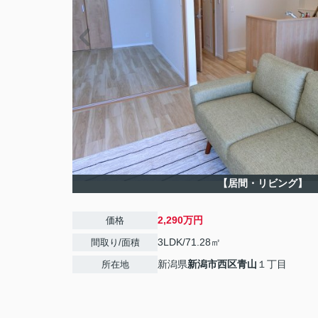
【居間・リビング】
2,290万円
価格
3LDK/71.28㎡
間取り/面積
新潟県
新潟市西区
青山
１丁目
所在地