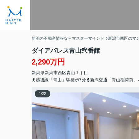
新潟の不動産情報ならマスターマインド
新潟市西区のマ
ダイアパレス青山弐番館
2,290万円
新潟県
新潟市西区
青山
１丁目
越後線「青山」駅徒歩7分
新潟交通「青山稲荷前」
1
/
22