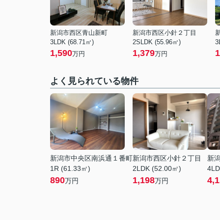
新潟市西区青山新町
新潟市西区小針２丁目
3LDK (68.71㎡)
2SLDK (55.96㎡)
3
1,590
1,379
1
万円
万円
よく見られている物件
新潟市中央区南浜通１番町
新潟市西区小針２丁目
新
1R (61.33㎡)
2LDK (52.00㎡)
4LD
890
1,198
4,
万円
万円