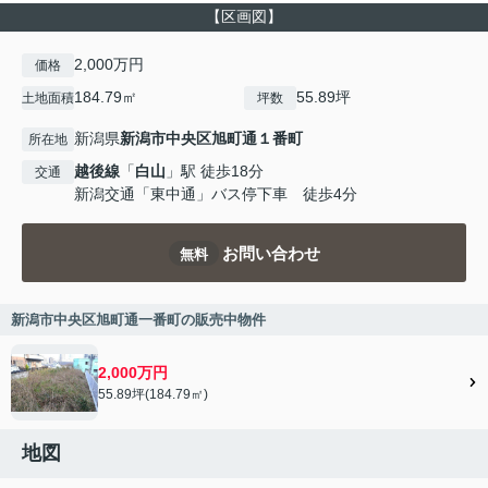
【区画図】
2,000万円
価格
184.79㎡
55.89坪
土地面積
坪数
新潟県
新潟市中央区
旭町通１番町
所在地
越後線
「
白山
」駅 徒歩18分
交通
新潟交通「東中通」バス停下車 徒歩4分
お問い合わせ
無料
新潟市中央区旭町通一番町の販売中物件
2,000万円
55.89坪(184.79㎡)
地図