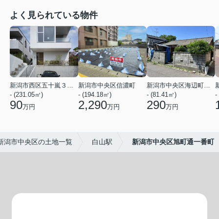
よく見られている物件
新潟市西区五十嵐３の町東
新潟市中央区信濃町
新潟市中央区海辺町１番町
- (231.05㎡)
- (194.18㎡)
- (81.41㎡)
-
90
2,290
290
万円
万円
万円
新潟市中央区の土地一覧
白山駅
新潟市中央区旭町通一番町