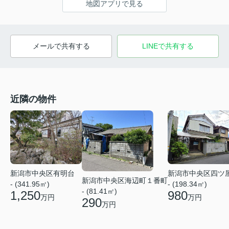
地図アプリで見る
メールで共有する
LINEで共有する
近隣の物件
新潟市中央区有明台
新潟市中央区四ツ
新潟市中央区海辺町１番町
- (341.95㎡)
- (198.34㎡)
- (81.41㎡)
1,250
980
万円
万円
290
万円