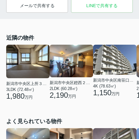
メールで共有する
LINEで共有する
近隣の物件
新潟市中央区南笹口１丁目
新潟市中央区鐙西２丁目
新潟市中央区上所３丁目
4K (78.63㎡)
2LDK (60.28㎡)
2
3LDK (72.48㎡)
1,150
2,190
万円
1,980
万円
万円
よく見られている物件