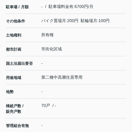
- / 駐車場料金有:6700円/月
駐車場 / 月額
バイク置場月:200円 駐輪場月:100円
その他条件
所有権
土地権利
市街化区域
都市計画
-
国土法届出要否
第二種中高層住居専用
用途地域
-
地勢
70戸 / -
棟総戸数 /
販売戸数
-
管理組合有無