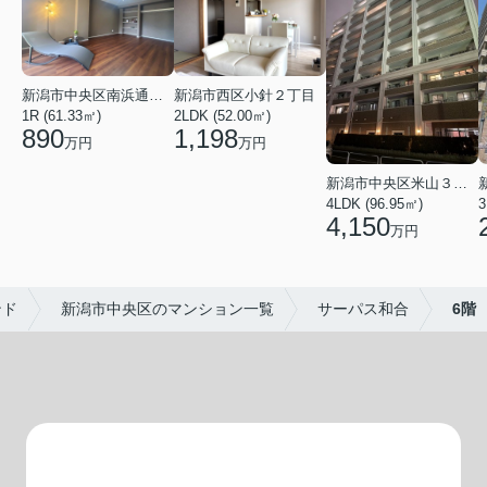
新潟市中央区南浜通１番町
新潟市西区小針２丁目
1R (61.33㎡)
2LDK (52.00㎡)
890
1,198
万円
万円
新潟市中央区米山３丁目
4LDK (96.95㎡)
3
4,150
万円
ンド
新潟市中央区のマンション一覧
サーパス和合
6階