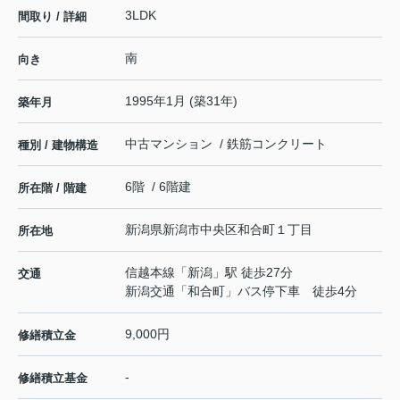
3LDK
間取り / 詳細
南
向き
1995年1月 (築31年)
築年月
中古マンション / 鉄筋コンクリート
種別 / 建物構造
6階 / 6階建
所在階 / 階建
新潟県
新潟市中央区
和合町
１丁目
所在地
信越本線
「
新潟
」駅 徒歩27分
交通
新潟交通「和合町」バス停下車 徒歩4分
9,000円
修繕積立金
-
修繕積立基金