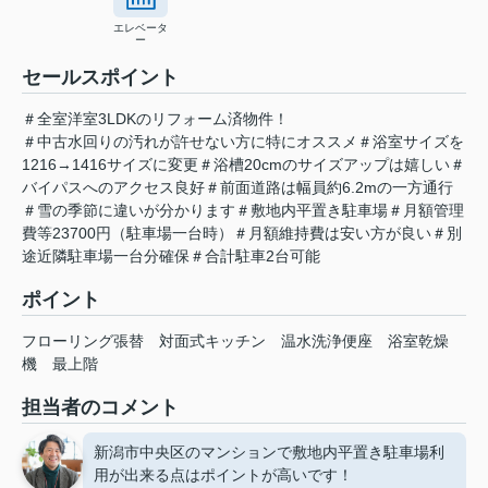
エレベータ
ー
セールスポイント
＃全室洋室3LDKのリフォーム済物件！
＃中古水回りの汚れが許せない方に特にオススメ＃浴室サイズを
1216→1416サイズに変更＃浴槽20cmのサイズアップは嬉しい＃
バイパスへのアクセス良好＃前面道路は幅員約6.2mの一方通行
＃雪の季節に違いが分かります＃敷地内平置き駐車場＃月額管理
費等23700円（駐車場一台時）＃月額維持費は安い方が良い＃別
途近隣駐車場一台分確保＃合計駐車2台可能
ポイント
フローリング張替
対面式キッチン
温水洗浄便座
浴室乾燥
機
最上階
担当者のコメント
新潟市中央区のマンションで敷地内平置き駐車場利
用が出来る点はポイントが高いです！