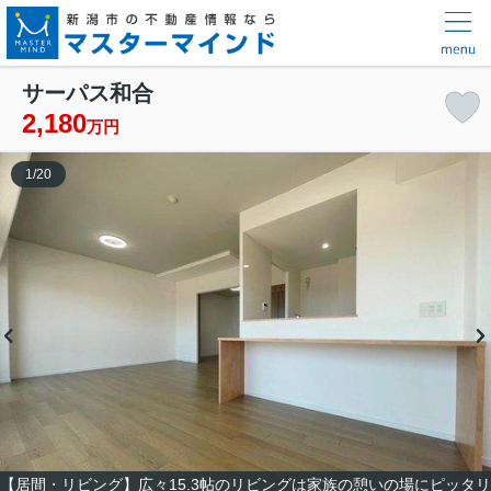
サーパス和合
2,180
万円
1
/
20
【居間・リビング】広々15.3帖のリビングは家族の憩いの場にピッタリ