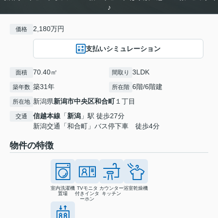
♪
2,180万円
価格
支払いシミュレーション
70.40㎡
3LDK
面積
間取り
築31年
6階/6階建
築年数
所在階
新潟県
新潟市中央区
和合町
１丁目
所在地
信越本線
「
新潟
」駅 徒歩27分
交通
新潟交通「和合町」バス停下車 徒歩4分
物件の特徴
室内洗濯機
TVモニタ
カウンター
浴室乾燥機
置場
付きインタ
キッチン
ーホン