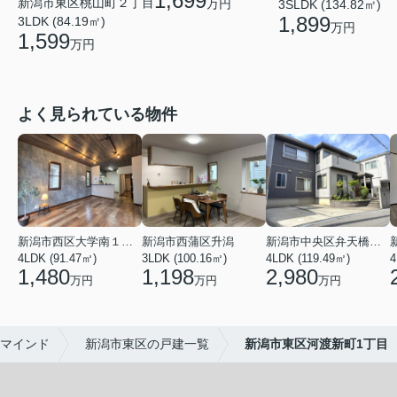
1,699
新潟市東区桃山町２丁目
万円
3SLDK (134.82㎡)
1,899
3LDK (84.19㎡)
万円
1,599
万円
よく見られている物件
新潟市西区大学南１丁目
新潟市西蒲区升潟
新潟市中央区弁天橋通１丁目
4LDK (91.47㎡)
3LDK (100.16㎡)
4LDK (119.49㎡)
4
1,480
1,198
2,980
万円
万円
万円
マインド
新潟市東区の戸建一覧
新潟市東区河渡新町1丁目