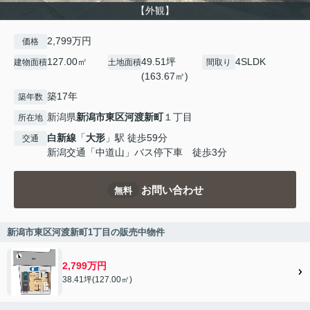
【外観】
2,799万円
価格
127.00㎡
49.51坪
4SLDK
建物面積
土地面積
間取り
(163.67㎡)
築17年
築年数
新潟県
新潟市東区
河渡新町
１丁目
所在地
白新線
「
大形
」駅 徒歩59分
交通
新潟交通「中道山」バス停下車 徒歩3分
お問い合わせ
無料
新潟市東区河渡新町1丁目の販売中物件
2,799万円
38.41坪(127.00㎡)