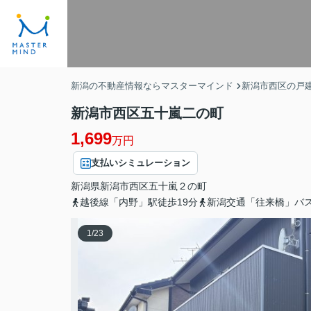
新潟の不動産情報ならマスターマインド
新潟市西区の戸
新潟市西区五十嵐二の町
1,699
万円
支払いシミュレーション
新潟県
新潟市西区
五十嵐２の町
越後線「内野」駅徒歩19分
新潟交通「往来橋」バ
1
/
23