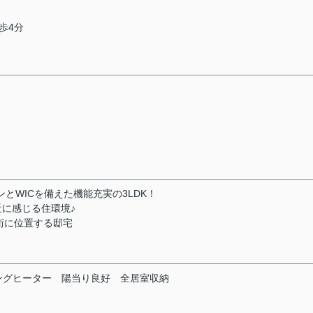
歩4分
とWICを備えた機能充実の3LDK！
近に感じる住環境♪
街に位置する邸宅
ングヒーター
陽当り良好
全居室収納