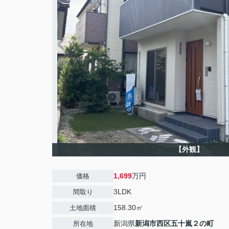
【外観】
1,699
万円
価格
3LDK
間取り
158.30㎡
土地面積
新潟県
新潟市西区
五十嵐２の町
所在地