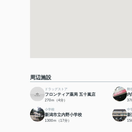
周辺施設
ドラッグストア
郵
フロンティア薬局 五十嵐店
内
270ｍ（4分）
3
小学校
中
新潟市立内野小学校
新
1300ｍ（17分）
1