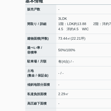
基本情報
-
販売戸数
3LDK
1階：LDK約13.88 2階：洋約
間取り / 詳細
4.5 洋約4.5 WIC
73.44㎡(22.21坪)
建物面積(坪数)
建ぺい率 /
50%/100%
容積率
駐車場 / 月額
有(4台) / -
土地
- / -
(敷金 / 保証金)
-
傾斜地部分面積
2.29㎡
私道負担面積
-
高圧線下面積