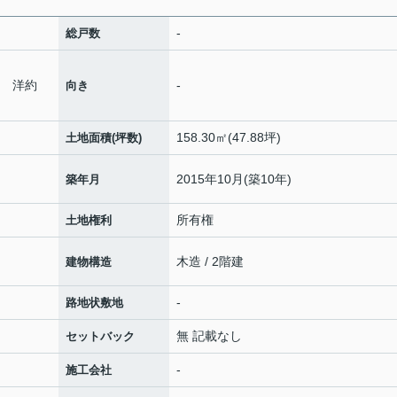
-
総戸数
7 洋約
-
向き
158.30㎡(47.88坪)
土地面積(坪数)
2015年10月(築10年)
築年月
所有権
土地権利
木造 / 2階建
建物構造
-
路地状敷地
無 記載なし
セットバック
-
施工会社