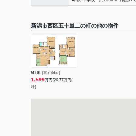
新潟市西区五十嵐二の町の他の物件
5LDK (197.44㎡)
1,599
万円(
26.77
万円/
坪)