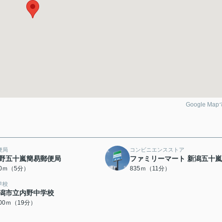
Google Ma
便局
コンビニエンスストア
野五十嵐簡易郵便局
ファミリーマート 新潟五十
70ｍ（5分）
835ｍ（11分）
学校
潟市立内野中学校
500ｍ（19分）