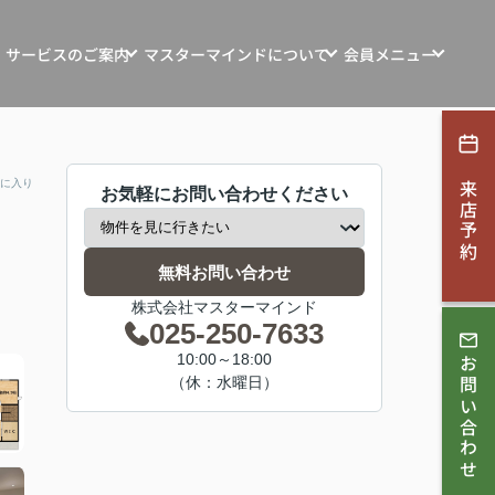
サービスのご案内
マスターマインドについて
会員メニュー
ンション・土地・収益物件売買
マスターマインドの想い
新規会員登録
探す
マインド自社物件
お客様の声
ログイン
に入り
来店予約
お気軽にお問い合わせください
ション・リフォーム
お知らせ
す
会社概要
無料お問い合わせ
取相談
株式会社マスターマインド
スタッフ紹介
025-250-7633
ンコンサルティング
10:00～18:00
お問い合わせ
スタッフブログ
（休：水曜日）
採用情報
理・賃貸管理