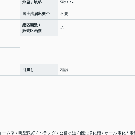
宅地 / -
地目 / 地勢
不要
国土法届出要否
総区画数 /
-/-
販売区画数
相談
引渡し
ーム済 / 眺望良好 / ベランダ / 公営水道 / 個別浄化槽 / オール電化 / 電