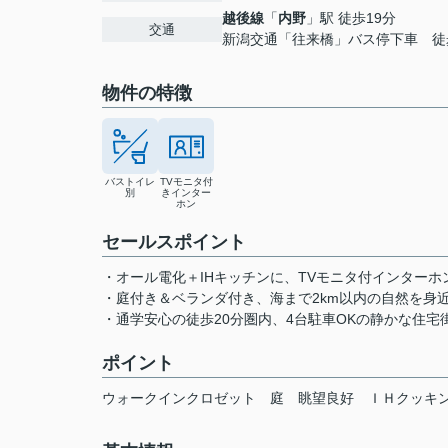
越後線
「
内野
」駅 徒歩19分
交通
新潟交通「往来橋」バス停下車 徒
物件の特徴
バストイレ
TVモニタ付
別
きインター
ホン
セールスポイント
・オール電化＋IHキッチンに、TVモニタ付インターホン
・庭付き＆ベランダ付き、海まで2km以内の自然を身
・通学安心の徒歩20分圏内、4台駐車OKの静かな住宅
ポイント
ウォークインクロゼット
庭
眺望良好
ＩＨクッキ