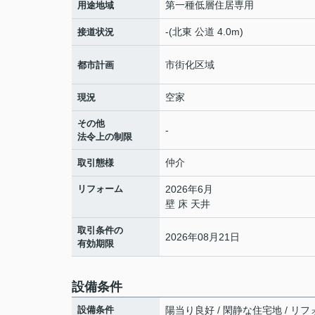
第一種低層住居専用
用途地域
-(北東 公道 4.0m)
接道状況
市街化区域
都市計画
空家
現況
その他
-
法令上の制限
仲介
取引態様
リフォーム
2026年6月
壁 床 天井
取引条件の
2026年08月21日
有効期限
設備条件
設備条件
陽当り良好 / 閑静な住宅地 / リフォ