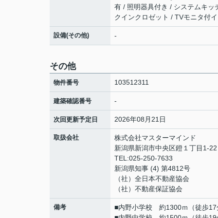
有 / 照明器具付き / システムキッ
クインクロゼット / TVモニタ付
設備(その他)
-
その他
103512311
物件番号
-
建築確認番号
2026年08月21日
次回更新予定日
取扱会社
株式会社マスターマインド
新潟県新潟市中央区鐙１丁目1-2
TEL:025-250-7633
新潟県知事 (4) 第4812号
（社）全日本不動産協会
（社）不動産保証協会
備考
■内野小学校 約1300ｍ（徒歩1
■内野中学校 約1500ｍ（徒歩1