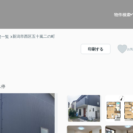
物件検索
戸建を探す
戸建・マ
新潟市西区五十嵐二の町
建一覧
マンションを
マスター
印刷する
お気
土地を探す
リノベー
事例
収益物件を探
不動産買
ス停
住宅ロー
相続相談
空き家管