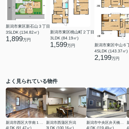
新潟市東区新石山３丁目
新潟市東区桃山町２丁目
3SLDK (134.82㎡)
1,899
3LDK (84.19㎡)
万円
1,599
新潟市東区中山６
万円
4SLDK (143.37㎡)
2,199
万円
よく見られている物件
新潟市西区大学南１丁目
新潟市西蒲区升潟
新潟市中央区弁天橋通１丁目
4LDK (91.47㎡)
3LDK (100.16㎡)
4LDK (119.49㎡)
4