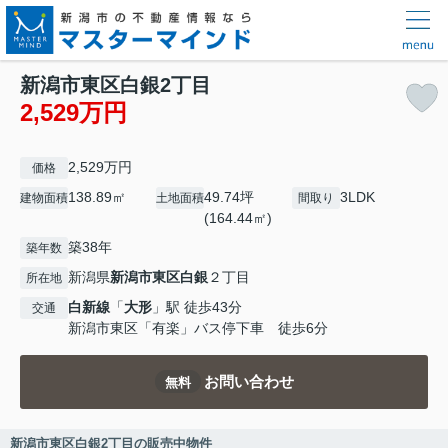
新潟市東区白銀2丁目
2,529万円
2,529万円
価格
138.89㎡
49.74坪
3LDK
建物面積
土地面積
間取り
(164.44㎡)
築38年
築年数
新潟県
新潟市東区
白銀
２丁目
所在地
白新線
「
大形
」駅 徒歩43分
交通
新潟市東区「有楽」バス停下車 徒歩6分
お問い合わせ
無料
新潟市東区白銀2丁目の販売中物件