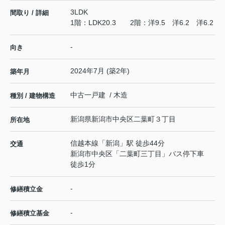
3LDK
間取り / 詳細
1階：LDK20.3 2階：洋9.5 洋6.2 洋6.2
-
向き
2024年7月 (築2年)
築年月
中古一戸建 / 木造
種別 / 建物構造
新潟県
新潟市中央区
二葉町
３丁目
所在地
信越本線
「
新潟
」駅 徒歩44分
交通
新潟市中央区「二葉町三丁目」バス停下車
徒歩1分
-
修繕積立金
-
修繕積立基金