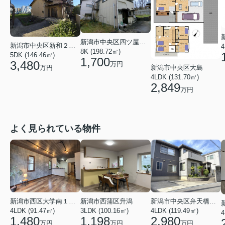
新潟市中央区四ツ屋町２丁目
新潟市中央区新和２丁目
4
8K (198.72㎡)
5DK (146.46㎡)
1,700
3,480
万円
万円
新潟市中央区大島
4LDK (131.70㎡)
2,849
万円
よく見られている物件
新潟市西蒲区升潟
新潟市西区大学南１丁目
新潟市中央区弁天橋通１丁目
3LDK (100.16㎡)
4LDK (91.47㎡)
4LDK (119.49㎡)
4
1,198
1,480
2,980
万円
万円
万円