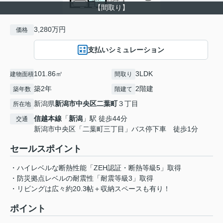
【間取り】
3,280万円
価格
支払いシミュレーション
101.86㎡
3LDK
建物面積
間取り
築2年
2階建
築年数
階建て
新潟県
新潟市中央区
二葉町
３丁目
所在地
信越本線
「
新潟
」駅 徒歩44分
交通
新潟市中央区「二葉町三丁目」バス停下車 徒歩1分
セールスポイント
・ハイレベルな断熱性能「ZEH認証・断熱等級5」取得
・防災拠点レベルの耐震性「耐震等級3」取得
・リビングは広々約20.3帖＋収納スペースも有り！
ポイント