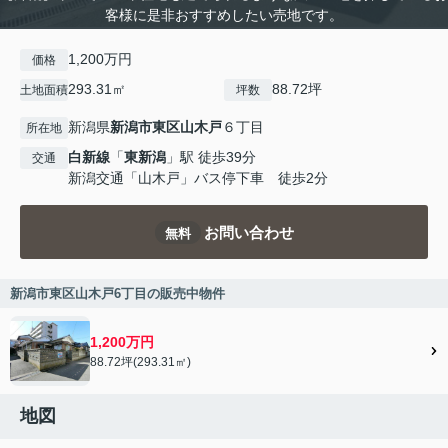
客様に是非おすすめしたい売地です。
1,200万円
価格
293.31㎡
88.72坪
土地面積
坪数
新潟県
新潟市東区
山木戸
６丁目
所在地
白新線
「
東新潟
」駅 徒歩39分
交通
新潟交通「山木戸」バス停下車 徒歩2分
お問い合わせ
無料
新潟市東区山木戸6丁目の販売中物件
1,200万円
88.72坪(293.31㎡)
地図