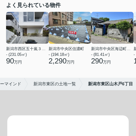
よく見られている物件
新潟市西区五十嵐３の町東
新潟市中央区信濃町
新潟市中央区海辺町１番町
- (231.05㎡)
- (194.18㎡)
- (81.41㎡)
-
90
2,290
290
万円
万円
万円
ーマインド
新潟市東区の土地一覧
新潟市東区山木戸6丁目