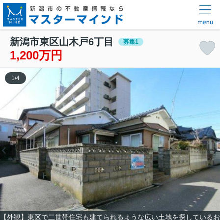
新潟市東区山木戸6丁目
募集1
1,200万円
1
/
4
【外観】東区で二世帯住宅も建てられるような広い土地を探しているお