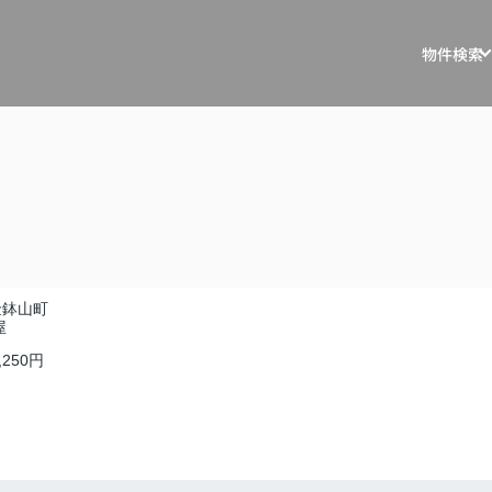
物件検索
戸建を探す
戸建・マ
マンションを
マスター
土地を探す
リノベー
事例
収益物件を探
不動産買
金鉢山町
屋
住宅ロー
,250円
相続相談
空き家管