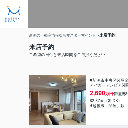
来店予約
新潟の不動産情報ならマスターマインド
来店予約
ご希望の日付と来店時間をご選択ください。
新潟市中央区関屋
アパガーデンピア関
2,690
万円
管理費
8
82.57㎡（3LDK）
越後線「関屋」駅