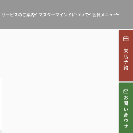
サービスのご案内
マスターマインドについて
会員メニュー
ンション・土地・収益物件売買
マスターマインドの想い
新規会員登録
探す
マインド自社物件
お客様の声
ログイン
来店予約
ション・リフォーム
お知らせ
す
会社概要
取相談
スタッフ紹介
ンコンサルティング
お問い合わせ
スタッフブログ
採用情報
理・賃貸管理