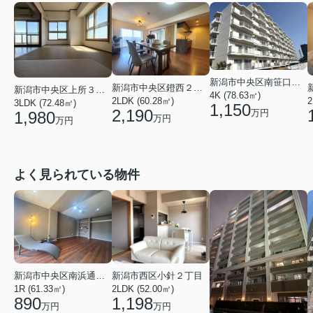
新潟市中央区南笹口１丁目
新潟市中央区鐙西２丁目
新潟市中央区上所３丁目
4K (78.63㎡)
2LDK (60.28㎡)
2
3LDK (72.48㎡)
1,150
2,190
万円
1,980
万円
万円
よく見られている物件
新潟市中央区南浜通１番町
新潟市西区小針２丁目
1R (61.33㎡)
2LDK (52.00㎡)
890
1,198
万円
万円