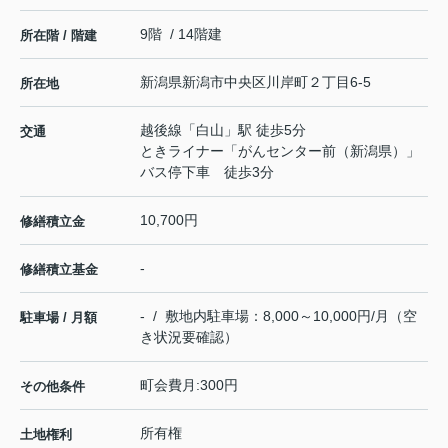
9階 / 14階建
所在階 / 階建
新潟県
新潟市中央区
川岸町
２丁目6-5
所在地
越後線
「
白山
」駅 徒歩5分
交通
ときライナー「がんセンター前（新潟県）」
バス停下車 徒歩3分
10,700円
修繕積立金
-
修繕積立基金
- / 敷地内駐車場：8,000～10,000円/月（空
駐車場 / 月額
き状況要確認）
町会費月:300円
その他条件
所有権
土地権利