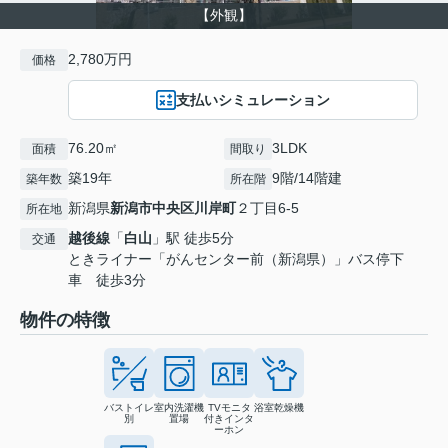
【外観】
2,780万円
価格
支払いシミュレーション
76.20㎡
3LDK
面積
間取り
築19年
9階/14階建
築年数
所在階
新潟県
新潟市中央区
川岸町
２丁目6-5
所在地
越後線
「
白山
」駅 徒歩5分
交通
ときライナー「がんセンター前（新潟県）」バス停下
車 徒歩3分
物件の特徴
バストイレ
室内洗濯機
TVモニタ
浴室乾燥機
別
置場
付きインタ
ーホン