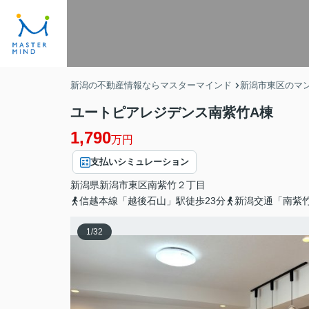
新潟の不動産情報ならマスターマインド
新潟市東区のマ
ユートピアレジデンス南紫竹A棟
1,790
万円
支払いシミュレーション
新潟県
新潟市東区
南紫竹
２丁目
信越本線「越後石山」駅徒歩23分
新潟交通「南紫
1
/
32