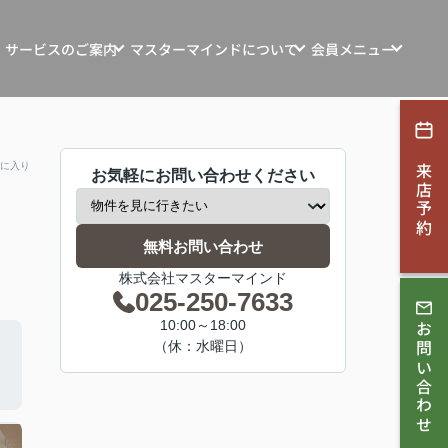
サービスのご案内
マスターマインドについて
会員メニュー
ンション・土地・収益物件売買
マスターマインドの想い
新規会員登録
探す
マインド自社物件
お客様の声
ログイン
に入り
来店予約
お気軽にお問い合わせください
ション・リフォーム
お知らせ
す
会社概要
無料お問い合わせ
取相談
株式会社マスターマインド
スタッフ紹介
025-250-7633
ンコンサルティング
10:00～18:00
お問い合わせ
スタッフブログ
（休：水曜日）
採用情報
理・賃貸管理