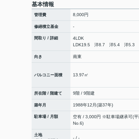
基本情報
8,000円
管理費
-
修繕積立基金
間取り / 詳細
4LDK
LDK19.5 洋8.7 洋5.4 洋5.3 
南東
向き
13.97㎡
バルコニー面積
9階 / 9階建
所在階 / 階建て
1988年12月(築37年)
築年月
駐車場 / 月額
空有 / 3,000円 ※駐車場継承可(
No.6)
土地
- / -