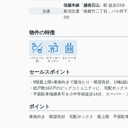
信越本線
「
越後石山
」駅 徒歩23分
新潟交通「南紫竹二丁目」バス停下
交通
3分
物件の特徴
バストイレ
カウンター
エレベータ
別
キッチン
ー
セールスポイント
・9階最上階×東南向きで陽当たり・眺望良好、19帖超
・総戸数162戸のビッグコミュニティに、宅配ボック
・平面駐車場継承可＆小中学校徒歩14分、スーパー・
ポイント
東南向き
眺望良好
宅配ボックス
最上階
平面駐