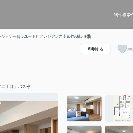
物件検索
戸建を探す
戸建・マ
ユートピアレジデンス南紫竹A棟
9階
ンション一覧
マンションを
マスター
印刷する
お気
土地を探す
リノベー
事例
収益物件を探
不動産買
竹二丁目」バス停
住宅ロー
相続相談
空き家管