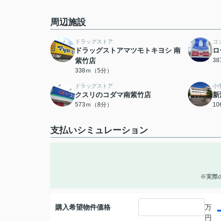
周辺施設
ドラッグストア
コ
ドラッグストアマツモトキヨシ 南
ロ
紫竹店
3
338ｍ（5分）
ドラッグストア
小
クスリのコダマ南紫竹店
新
573ｍ（8分）
1
支払いシミュレーション
※実際
購入希望物件価格
万
円