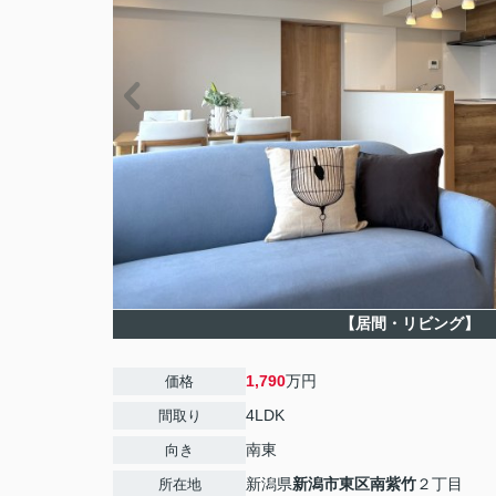
【居間・リビング】
1,790
万円
価格
4LDK
間取り
南東
向き
新潟県
新潟市東区
南紫竹
２丁目
所在地