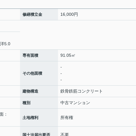
16,000円
修繕積立金
洋5.0
91.05㎡
専有面積
-
-
その他面積
-
鉄骨鉄筋コンクリート
建物構造
中古マンション
種別
平面：
所有権
土地権利
不要
国土法届出要否